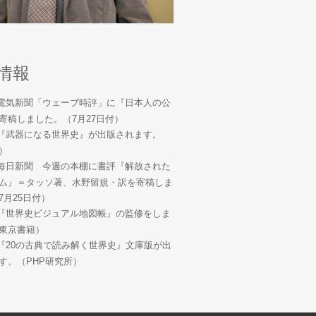
情報
電気新聞「ウェーブ時評」に『日本人の公
寄稿しました。（7月27日付）
『武器になる世界史』が出版されます。
）
毎日新聞 今週の本棚に書評『解放された
ム』＝タッソ著、水野留規・訳を寄稿しま
7月25日付）
『世界史ビジュアル地図帳』の監修をしま
東京書籍）
『20の古典で読み解く世界史』文庫版が出
す。（PHP研究所）