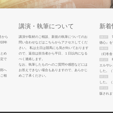
講演・執筆について
新着
月から
講演や取材のご相談、新規の執筆についてのお
08.07
18年
問い合わせなどはこちらからアクセスしてくだ
徳心』を
さい。 私は土日は競馬にも気が向いております
08.06
まとめ
ので、返信は担当者から平日、１日以内になる
（幻冬舎
予定で
べく連絡します。
07.27
なお、執筆したものへのご質問や感想などには
エルサレ
次郎へ
お答えできない場合もありますので、あらかじ
した。（
のご相
めご了承ください。
07.21
した。（
07.13
版されま