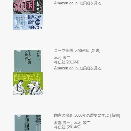
Amazon.co.jp で詳細を見る
ローマ帝国 人物列伝 [新書]
本村 凌二
祥伝社(2016/4)
Amazon.co.jp で詳細を見る
国家の盛衰 3000年の歴史に学ぶ [新書]
渡部 昇一、本村 凌二
祥伝社 (2014/9)