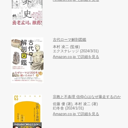
古代ローマ解剖図鑑
本村 凌二 (監修)
エクスナレッジ (2024/3/31)
Amazon.co.jp で詳細を見る
宗教と不条理 信仰心はなぜ暴走するのか
佐藤 優 (著), 本村 凌二 (著)
幻冬舎 (2024/1/31)
Amazon.co.jp で詳細を見る