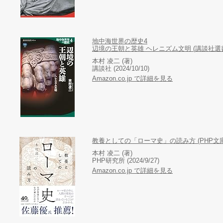
地中海世界の歴史4
辺境の王朝と英雄 ヘレニズム文明 (講談社選
本村 凌二 (著)
講談社 (2024/10/10)
Amazon.co.jp で詳細を見る
教養としての「ローマ史」の読み方 (PHP文庫
本村 凌二 (著)
PHP研究所 (2024/9/27)
Amazon.co.jp で詳細を見る