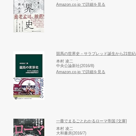
Amazon.co.jp で詳細を見る
競馬の世界史－サラブレッド誕生から21世紀の
本村 凌二
中央公論新社(2016/8)
Amazon.co.jp で詳細を見る
一冊でまるごとわかるローマ帝国 [文庫]
本村 凌二
大和書房(2016/7)