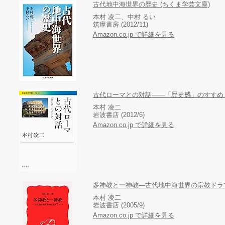
古代地中海世界の歴史 (ちくま学芸文庫)
本村 凌二、中村 るい
筑摩書房 (2012/11)
Amazon.co.jp で詳細を見る
古代ローマとの対話――「歴史感」のすすめ 
本村 凌二
岩波書店 (2012/6)
Amazon.co.jp で詳細を見る
多神教と一神教―古代地中海世界の宗教ドラマ
本村 凌二
岩波書店 (2005/9)
Amazon.co.jp で詳細を見る