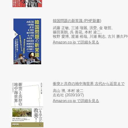
韓国問題の新常識 (PHP新書)
武藤 正敏, 三浦 瑠麗, 洪熒, 金 敬哲,
篠田英朗, 呉 善花, 本村 凌二,
牧野 愛博, 渡瀬 裕哉, 川瀬 剛志, 古川 勝久PHP研
Amazon.co.jp で詳細を見る
衝突と共存の地中海世界 古代から近世まで
高山 博, 本村 凌二
左右社 (2020/10/7)
Amazon.co.jp で詳細を見る