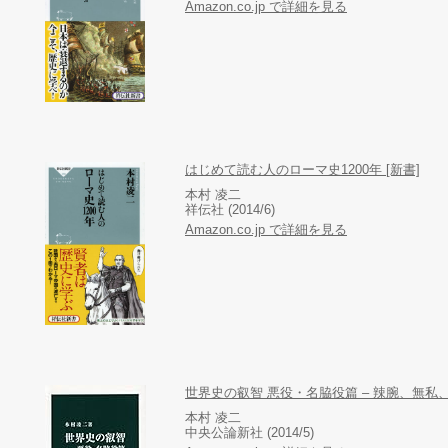
Amazon.co.jp で詳細を見る
はじめて読む人のローマ史1200年 [新書]
本村 凌二
祥伝社 (2014/6)
Amazon.co.jp で詳細を見る
世界史の叡智 悪役・名脇役篇 – 辣腕、無私、
本村 凌二
中央公論新社 (2014/5)