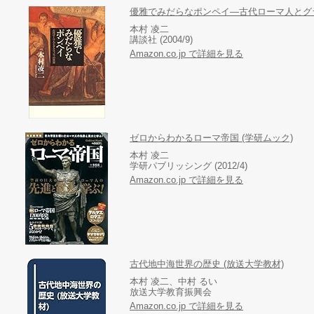
優雅でみだらなポンペイ―古代ローマ人とグ
本村 凌二
講談社 (2004/9)
Amazon.co.jp で詳細を見る
ゼロからわかるローマ帝国 (学研ムック)
本村 凌二
学研パブリッシング (2012/4)
Amazon.co.jp で詳細を見る
古代地中海世界の歴史 (放送大学教材)
本村 凌二、中村 るい
放送大学教育振興会
Amazon.co.jp で詳細を見る