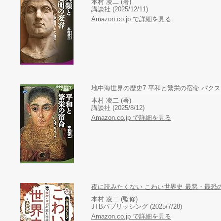
本村 凌二 (著)
講談社 (2025/12/11)
Amazon.co.jp で詳細を見る
地中海世界の歴史7 平和と繁栄の宿命 パク
本村 凌二 (著)
講談社 (2025/8/12)
Amazon.co.jp で詳細を見る
夜に読みたくない こわい世界史 最悪・最恐
本村 凌二 (監修)
JTBパブリッシング (2025/7/28)
Amazon.co.jp で詳細を見る