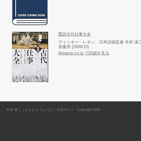
図説古代仕事大全
ヴィッキー・レオン、日本語版監修 本村 凌
原書房 (2009/10)
Amazon.co.jp で詳細を見る
本村 凌二（もとむら りょうじ）公式サイト - Copyright 2026