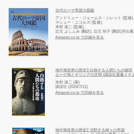
古代ローマ帝国大図鑑
アンドリュー・ジェームス・シレット (監修),
マシュー・ニコルズ (監修),
本村 凌二 (監修),
辻元 よしふみ (翻訳), 辻元 玲子 (翻訳)河出書房新社
Amazon.co.jp で詳細を見る
地中海世界の歴史3 白熱する人間たちの都市
エーゲ海とギリシアの文明 (講談社選書メチエ
本村 凌二 (著)
講談社 (2024/7/11)
Amazon.co.jp で詳細を見る
地中海世界の歴史2 沈黙する神々の帝国