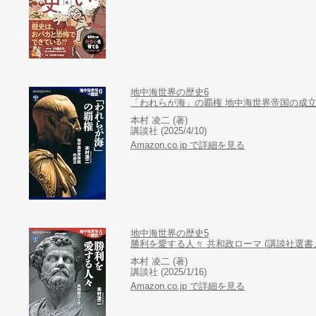
地中海世界の歴史6
「われらが海」の覇権 地中海世界帝国の成立 
本村 凌二 (著)
講談社 (2025/4/10)
Amazon.co.jp で詳細を見る
地中海世界の歴史5
勝利を愛する人々 共和政ローマ (講談社選書
本村 凌二 (著)
講談社 (2025/1/16)
Amazon.co.jp で詳細を見る