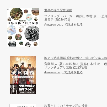
世界の移民歴史図鑑
フィリップ・パーカー (編集), 本村 凌二 (監修)
原書房 (2023/4/21)
Amazon.co.jp で詳細を見る
胸アツ戦略図鑑 逆転の戦いに学ぶビジネス
齊藤 颯人 (著), 本郷 和人 (監修), 本村 凌二 (
サンクチュアリ出版 (2023/2/8)
Amazon.co.jp で詳細を見る
教養としての「ラテン語の授業」