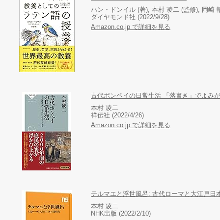
ハン・ドンイル (著), 本村 凌二 (監修), 岡崎 
ダイヤモンド社 (2022/9/28)
Amazon.co.jp で詳細を見る
古代ポンペイの日常生活 「落書き」でよみが
本村 凌二
祥伝社 (2022/4/26)
Amazon.co.jp で詳細を見る
テルマエと浮世風呂: 古代ローマと大江戸日
本村 凌二
NHK出版 (2022/2/10)