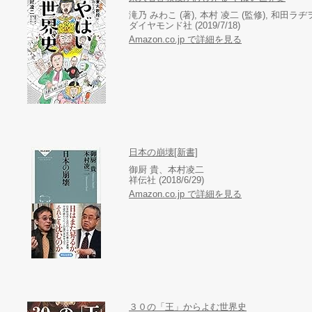
滝乃 みわこ (著), 本村 凌二 (監修), 和田ラヂヲ 
ダイヤモンド社 (2019/7/18)
Amazon.co.jp で詳細を見る
日本の崩壊[新書]
御厨 貴、本村凌二
祥伝社 (2018/6/29)
Amazon.co.jp で詳細を見る
３０の「王」からよむ世界史