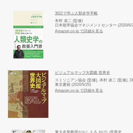
30日で学ぶ人類史学手帳
本村 凌二 (監修)
日本能率協会マネジメントセンター (2020/6/2
Amazon.co.jp で詳細を見る
ビジュアルマップ大図鑑 世界史
スミソニアン協会 (監修), 本村 凌二 (監修), D
東京書籍 (2020/5/25)
Amazon.co.jp で詳細を見る
東大名誉教授がおしえる やばい世界史