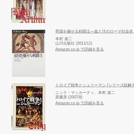
帝国を魅せる剣闘士―血と汗のローマ社会史 
本村 凌二
山川出版社 (2011/11)
Amazon.co.jp で詳細を見る
トロイア戦争とシュリーマン [シリーズ絵解き
ニック・マッカーティ、本村 凌二
原書房 (2007/8)
Amazon.co.jp で詳細を見る