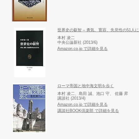
世界史の叡智 – 勇気、寛容、先見性の51人に学
本村 凌二
中央公論新社 (2013/6)
Amazon.co.jp で詳細を見る
ローマ帝国と地中海文明を歩く
本村 凌二、島田 誠、池口 守、 佐藤 昇
講談社 (2013/4)
Amazon.co.jp で詳細を見る
講談社BOOK倶楽部 で詳細を見る