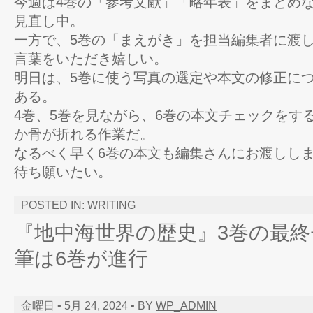
今週は4巻の「参考文献」「略年表」をまとめな
見直し中。
一方で、5巻の「まえがき」を担当編集者に渡
言葉をいただき嬉しい。
明日は、5巻に使う写真の選定や本文の修正に
ある。
4巻、5巻を見ながら、6巻の本文チェックをす
か骨が折れる作業だ。
なるべく早く6巻の本文も編集さんにお渡しし
待ち願いたい。
POSTED IN:
WRITING
『地中海世界の歴史』3巻の最
筆は6巻が進行
金曜日 • 5月 24, 2024 • BY
WP_ADMIN