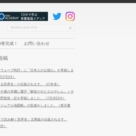
8巻完成！
お問い合わせ
投稿
「ウェーブ時評」に『日本人の公徳心』を寄稿しま
月27日付）
なる世界史』が出版されます。（幻冬舎）
 今週の本棚に書評『解放されたエルサレム』＝タ
野留規・訳を寄稿しました。（7月25日付）
ビジュアル地図帳』の監修をしました。（東京書
典で読み解く世界史』文庫版が出版されます。
究所）