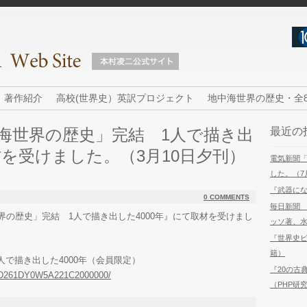
著作紹介
高校(世界史）英訳プロジェクト
地中海世界の歴史・全
海世界の歴史」完結 1人で描き出
最近の
材を受けました。（3月10日夕刊）
電気新聞
した。（7
『武器に
0 COMMENTS
毎日新聞
界の歴史」完結 1人で描き出した4000年』にて取材を受けまし
ッソ著、水
『世界史
籍）
で描き出した4000年（会員限定）
『20の古
OUD261DY0W5A221C2000000/
（PHP研