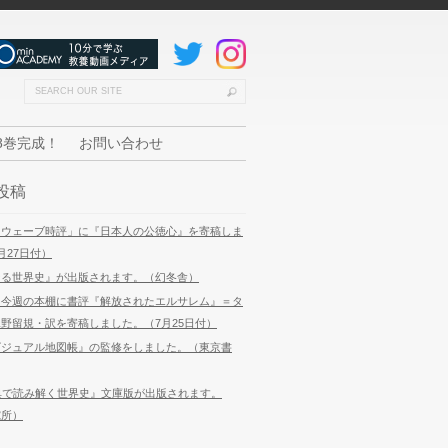
8巻完成！
お問い合わせ
投稿
「ウェーブ時評」に『日本人の公徳心』を寄稿しま
月27日付）
なる世界史』が出版されます。（幻冬舎）
 今週の本棚に書評『解放されたエルサレム』＝タ
野留規・訳を寄稿しました。（7月25日付）
ビジュアル地図帳』の監修をしました。（東京書
典で読み解く世界史』文庫版が出版されます。
究所）