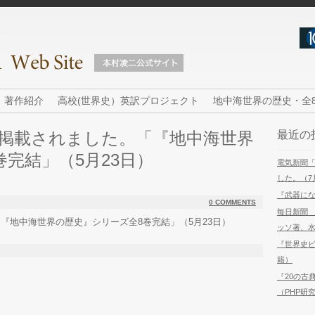
著作紹介
高校(世界史）英訳プロジェクト
地中海世界の歴史・全
掲載されました。「『地中海世界
最近の
完結」（5月23日）
電気新聞
した。（7
『武器に
0 COMMENTS
毎日新聞
『地中海世界の歴史』シリーズ全8巻完結」（5月23日）
ッソ著、水
『世界史
籍）
『20の古
（PHP研